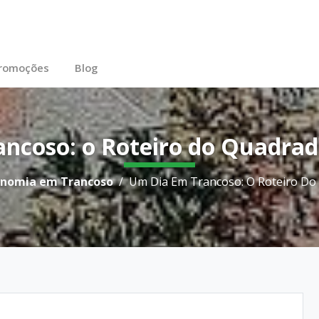
teiro Completo do Bate-
romoções
Blog
ncoso: o Roteiro do Quadrado
onomia em Trancoso
Um Dia Em Trancoso: O Roteiro Do