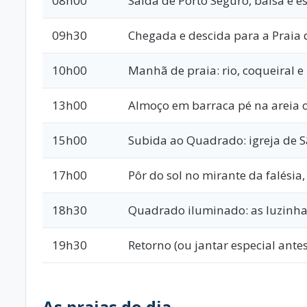
08h00
Saída de Porto Seguro, balsa e 
09h30
Chegada e descida para a Praia 
10h00
Manhã de praia: rio, coqueiral e
13h00
Almoço em barraca pé na areia o
15h00
Subida ao Quadrado: igreja de Sã
17h00
Pôr do sol no mirante da falésia,
18h30
Quadrado iluminado: as luzinh
19h30
Retorno (ou jantar especial antes
As praias do dia