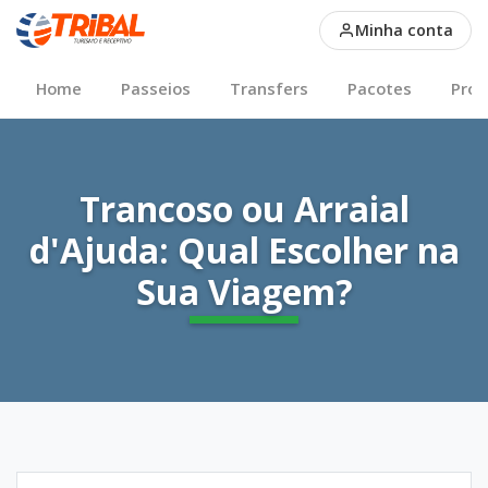
Trancoso ou Arraial d'A
Minha conta
Main Nav
Home
Passeios
Transfers
Pacotes
Pro
Trancoso ou Arraial
d'Ajuda: Qual Escolher na
Sua Viagem?