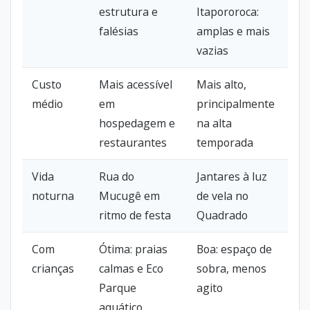
estrutura e
Itapororoca:
falésias
amplas e mais
vazias
Custo
Mais acessível
Mais alto,
médio
em
principalmente
hospedagem e
na alta
restaurantes
temporada
Vida
Rua do
Jantares à luz
noturna
Mucugê em
de vela no
ritmo de festa
Quadrado
Com
Ótima: praias
Boa: espaço de
crianças
calmas e Eco
sobra, menos
Parque
agito
aquático