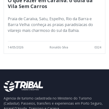
O que Fazer em Caraíva: o Guia da
Vila Sem Carros
Praia de Caraíva, Satu, Espelho, Rio da Barra e
Barra Velha: conheça as praias paradisíacas do
vilarejo mais charmoso do sul da Bahia.
14/05/2026
Ronaldo Silva
0324
Agencia de turismo cadastrada no Ministerio do Turismo
(Cadastur). Passeios, transfers e experiencias em Porto Seguro,
Arraial D'Ajuda, Trancoso e Caraiva.