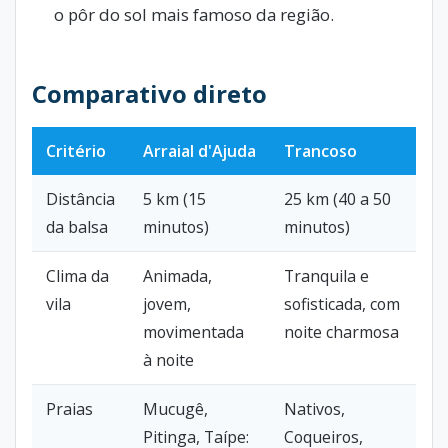
o pôr do sol mais famoso da região.
Comparativo direto
Critério
Arraial d'Ajuda
Trancoso
Distância
5 km (15
25 km (40 a 50
da balsa
minutos)
minutos)
Clima da
Animada,
Tranquila e
vila
jovem,
sofisticada, com
movimentada
noite charmosa
à noite
Praias
Mucugê,
Nativos,
Pitinga, Taípe:
Coqueiros,