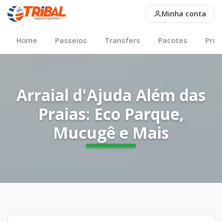
Arraial d'Ajuda Além das
Minha conta
Main Nav
Home
Passeios
Transfers
Pacotes
Pro
Arraial d'Ajuda Além das
Praias: Eco Parque,
Mucugê e Mais