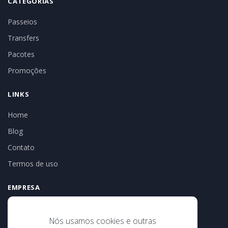
CATEGORIAS
Passeios
Transfers
Pacotes
Promoções
LINKS
Home
Blog
Contato
Termos de uso
EMPRESA
Tribal Turismo e Receptivo
CNPJ: 186.525.35-0001-02
Nós usamos cookies e outras