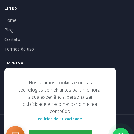
LINKS
Home
Blog
Contato
Termos de uso
EMPRESA
Tribal Turismo e Receptivo
CNPJ: 186.525.35-0001-02
Nós usamos cookies e outras
Av 22 de abril, 186, sala 17, Centro
tecnologias semelhantes para melhorar
Porto Seguro/BA
a sua experiência, personalizar
publicidade e recomendar o melhor
conteúdo.
.
Política de Privacidade
© 2026 TRIBAL TURISMO . Todos os direitos reservados.