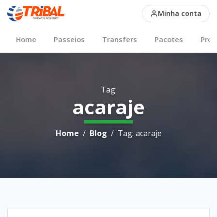
Conteudos sobre acaraj
Minha conta
Main Nav
Home
Passeios
Transfers
Pacotes
Pro
Tag:
acaraje
Breadcrumb
Home
Blog
Tag: acaraje