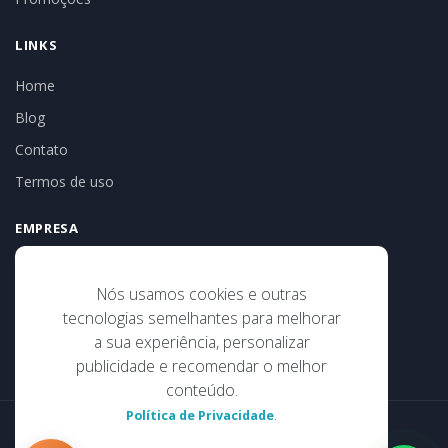
LINKS
Home
Blog
Contato
Termos de uso
EMPRESA
Tribal Turismo e Receptivo
CNPJ: 186.525.35-0001-02
Nós usamos cookies e outras
Av 22 de abril, 186, sala 17, Centro
tecnologias semelhantes para melhorar
Porto Seguro/BA
a sua experiência, personalizar
publicidade e recomendar o melhor
conteúdo.
.
Política de Privacidade
© 2026 TRIBAL TURISMO . Todos os direitos reservados.