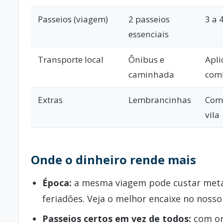
Passeios (viagem)
2 passeios
3 a 
essenciais
Transporte local
Ônibus e
Apli
caminhada
com
Extras
Lembrancinhas
Comp
vila
Onde o dinheiro rende mais
Época:
a mesma viagem pode custar metade
feriadões. Veja o melhor encaixe no noss
Passeios certos em vez de todos:
com or