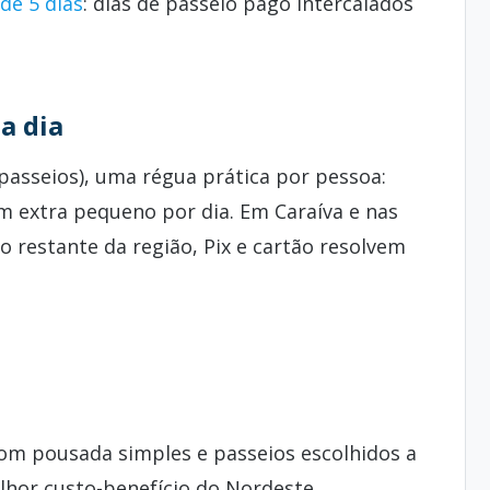
 de 5 dias
: dias de passeio pago intercalados
a dia
passeios), uma régua prática por pessoa:
um extra pequeno por dia. Em Caraíva e nas
no restante da região, Pix e cartão resolvem
com pousada simples e passeios escolhidos a
lhor custo-benefício do Nordeste.