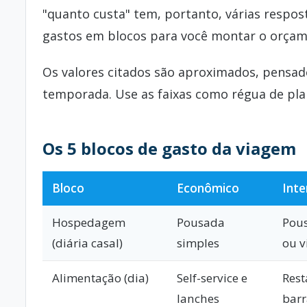
"quanto custa" tem, portanto, várias respost
gastos em blocos para você montar o orçame
Os valores citados são aproximados, pensad
temporada. Use as faixas como régua de pla
Os 5 blocos de gasto da viagem
Bloco
Econômico
Inte
Hospedagem
Pousada
Pous
(diária casal)
simples
ou v
Alimentação (dia)
Self-service e
Rest
lanches
barr