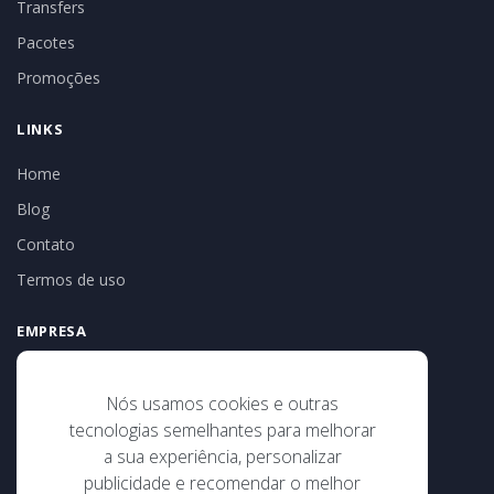
Transfers
Pacotes
Promoções
LINKS
Home
Blog
Contato
Termos de uso
EMPRESA
Tribal Turismo e Receptivo
CNPJ: 186.525.35-0001-02
Nós usamos cookies e outras
Av 22 de abril, 186, sala 17, Centro
tecnologias semelhantes para melhorar
Porto Seguro/BA
a sua experiência, personalizar
publicidade e recomendar o melhor