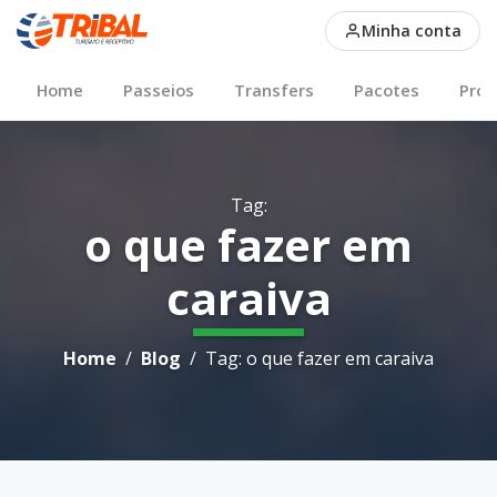
Conteudos sobre o que 
Minha conta
Main Nav
Home
Passeios
Transfers
Pacotes
Pro
Tag:
o que fazer em
caraiva
Breadcrumb
Home
Blog
Tag: o que fazer em caraiva