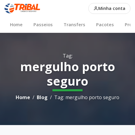
Conteudos sobre mergu
Minha conta
Main Nav
Home
Passeios
Transfers
Pacotes
Pro
Tag:
mergulho porto
seguro
Breadcrumb
Home
Blog
Tag: mergulho porto seguro