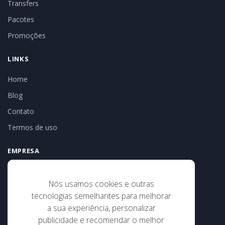
Transfers
Pacotes
Promoções
LINKS
Home
Blog
Contato
Termos de uso
EMPRESA
Tribal Turismo e Receptivo
CNPJ: 186.525.35-0001-02
Nós usamos cookies e outras
Av 22 de abril, 186, sala 17, Centro
tecnologias semelhantes para melhorar
Porto Seguro/BA
a sua experiência, personalizar
publicidade e recomendar o melhor